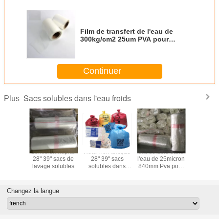
Film de transfert de l'eau de
300kg/cm2 25um PVA pour
l'emballage
Continuer
Sacs solubles dans l'eau froids
Plus
e 28μM
25micron hôpital
Hôtel non toxique
sac soluble dans
sachet
Water
28" 39" sacs de
28" 39" sacs
l'eau de 25micron
plastiqu
uble
lavage solubles
solubles dans
840mm Pva pour
solubles
l'eau froids
des maisons de
l'eau de
repos
Changez la langue