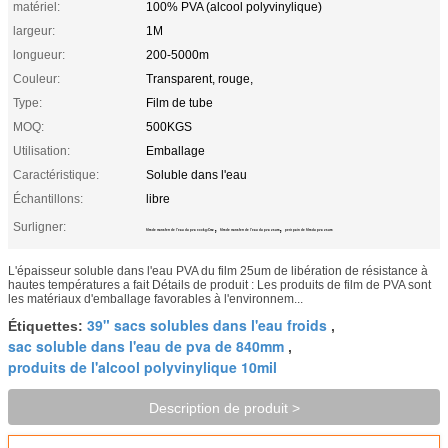
matériel:
100% PVA (alcool polyvinylique)
largeur:
1M
longueur:
200-5000m
Couleur:
Transparent, rouge,
Type:
Film de tube
MOQ:
500KGS
Utilisation:
Emballage
Caractéristique:
Soluble dans l'eau
Échantillons:
libre
Surligner:
,
,
film de transfert de l'eau du pva 300kg/Cm2
film de transfert de l'eau du pva 25um
petit pain de film du pva 25um
L'épaisseur soluble dans l'eau PVA du film 25um de libération de résistance à
hautes températures a fait Détails de produit : Les produits de film de PVA sont
les matériaux d'emballage favorables à l'environnem...
39" sacs solubles dans l'eau froids
Étiquettes:
,
sac soluble dans l'eau de pva de 840mm
,
produits de l'alcool polyvinylique 10mil
Description de produit >