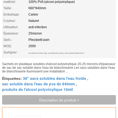
matériel:
100% PVA (alcool polyvinylique)
Taille:
660*840mm
Emballage:
Carton
Couleur:
Naturel
Utilisation:
anti-infection
Épaisseur:
25micron
Spéc.:
Pliez/petit pain
MOQ:
2000
Surligner:
,
,
sacs solubles dans l'eau froids de 990mm
sacs 8mil solubles dans l'eau froids
sachets en plastique 8mil solubles dans l'eau
Sachets en plastique solubles d'alcool polyvinylique 20-25 microns d'épaisseur
de sac de sac soluble dans l'eau de blanchisserie Les sacs solubles dans l'eau
de blanchisserie fournissent une installation ...
39" sacs solubles dans l'eau froids
Étiquettes:
,
sac soluble dans l'eau de pva de 840mm
,
produits de l'alcool polyvinylique 10mil
Description de produit >