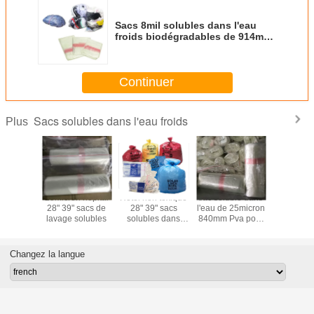
Sacs 8mil solubles dans l'eau
froids biodégradables de 914mm
990mm
Continuer
Sacs solubles dans l'eau froids
Plus
e 28μM
25micron hôpital
Hôtel non toxique
sac soluble dans
sachet
Water
28" 39" sacs de
28" 39" sacs
l'eau de 25micron
plastiqu
uble
lavage solubles
solubles dans
840mm Pva pour
solubles
l'eau froids
des maisons de
l'eau de
repos
Changez la langue