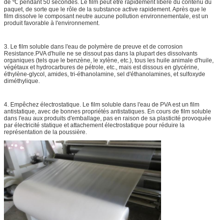
de ℃ pendant 50 secondes. Le film peut être rapidement libéré du contenu du
paquet, de sorte que le rôle de la substance active rapidement. Après que le
film dissolve le composant neutre aucune pollution environnementale, est un
produit favorable à l'environnement.
3. Le film soluble dans l'eau de polymère de preuve et de corrosion
Resistance.PVA d'huile ne se dissout pas dans la plupart des dissolvants
organiques (tels que le benzène, le xylène, etc.), tous les huile animale d'huile,
végétaux et hydrocarbures de pétrole, etc., mais est dissous en glycérine,
éthylène-glycol, amides, tri-éthanolamine, sel d'éthanolamines, et sulfoxyde
diméthylique.
4. Empêchez électrostatique. Le film soluble dans l'eau de PVA est un film
antistatique, avec de bonnes propriétés antistatiques. En cours de film soluble
dans l'eau aux produits d'emballage, pas en raison de sa plasticité provoquée
par électricité statique et attachement électrostatique pour réduire la
représentation de la poussière.