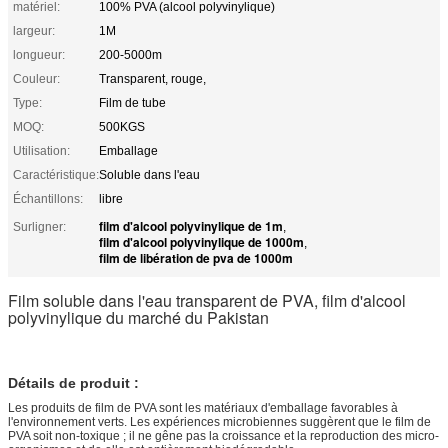
matériel:
100% PVA (alcool polyvinylique)
largeur:
1M
longueur:
200-5000m
Couleur:
Transparent, rouge,
Type:
Film de tube
MOQ:
500KGS
Utilisation:
Emballage
Caractéristique:
Soluble dans l'eau
Échantillons:
libre
film d'alcool polyvinylique de 1m
Surligner:
,
film d'alcool polyvinylique de 1000m
,
film de libération de pva de 1000m
Film soluble dans l'eau transparent de PVA, film d'alcool
polyvinylique du marché du Pakistan
Détails de produit :
Les produits de film de PVA sont les matériaux d'emballage favorables à
l'environnement verts. Les expériences microbiennes suggèrent que le film de
PVA soit non-toxique ; il ne gêne pas la croissance et la reproduction des micro-