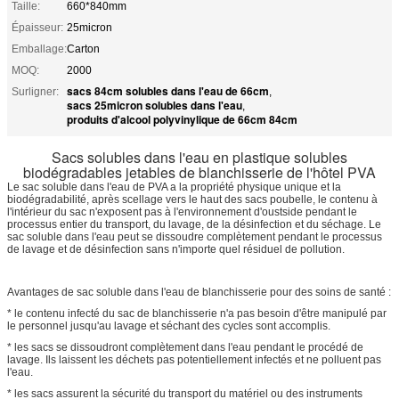
Taille:
660*840mm
Épaisseur:
25micron
Emballage:
Carton
MOQ:
2000
sacs 84cm solubles dans l'eau de 66cm
Surligner:
,
sacs 25micron solubles dans l'eau
,
produits d'alcool polyvinylique de 66cm 84cm
Sacs solubles dans l'eau en plastique solubles
biodégradables jetables de blanchisserie de l'hôtel PVA
Le sac soluble dans l'eau de PVA a la propriété physique unique et la
biodégradabilité, après scellage vers le haut des sacs poubelle, le contenu à
l'intérieur du sac n'exposent pas à l'environnement d'oustside pendant le
processus entier du transport, du lavage, de la désinfection et du séchage. Le
sac soluble dans l'eau peut se dissoudre complètement pendant le processus
de lavage et de désinfection sans n'importe quel résiduel de pollution.
Avantages de sac soluble dans l'eau de blanchisserie pour des soins de santé :
* le contenu infecté du sac de blanchisserie n'a pas besoin d'être manipulé par
le personnel jusqu'au lavage et séchant des cycles sont accomplis.
* les sacs se dissoudront complètement dans l'eau pendant le procédé de
lavage. Ils laissent les déchets pas potentiellement infectés et ne polluent pas
l'eau.
* les sacs assurent la sécurité du transport du matériel ou des instruments