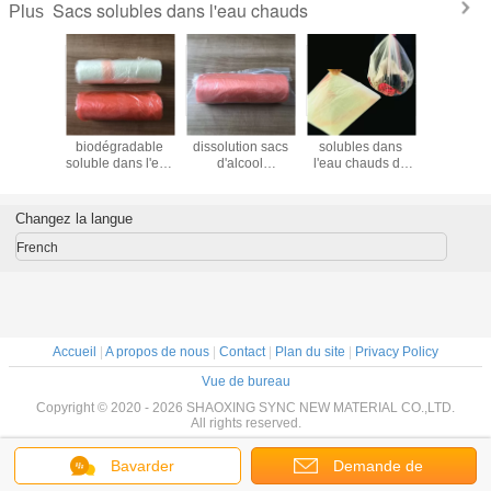
Sacs solubles dans l'eau chauds
Plus
olubles
sac
100% 23" 33" de
sacs 25Microns
sacs 8
au chauds
biodégradable
dissolution sacs
solubles dans
soluble
cool
soluble dans l'eau
d'alcool
l'eau chauds de
blanchiss
nylique
de l'alcool
polyvinylique
20μM pour la
660
polyvinylique
blanchisserie
25mic
Changez la langue
French
Accueil
|
A propos de nous
|
Contact
|
Plan du site
|
Privacy Policy
Vue de bureau
Copyright © 2020 - 2026 SHAOXING SYNC NEW MATERIAL CO.,LTD.
All rights reserved.
Bavarder
Demande de