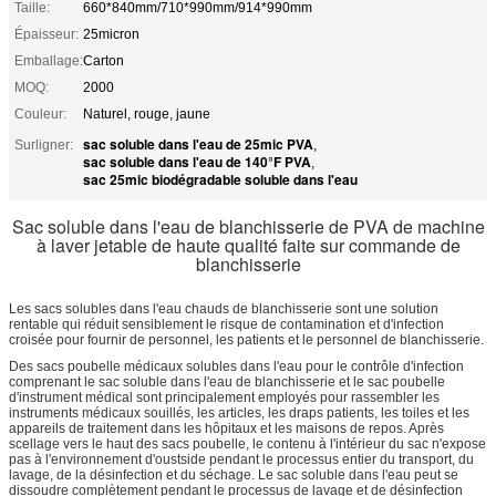
Taille:
660*840mm/710*990mm/914*990mm
Épaisseur:
25micron
Emballage:
Carton
MOQ:
2000
Couleur:
Naturel, rouge, jaune
sac soluble dans l'eau de 25mic PVA
Surligner:
,
sac soluble dans l'eau de 140°F PVA
,
sac 25mic biodégradable soluble dans l'eau
Sac soluble dans l'eau de blanchisserie de PVA de machine
à laver jetable de haute qualité faite sur commande de
blanchisserie
Les sacs solubles dans l'eau chauds de blanchisserie sont une solution
rentable qui réduit sensiblement le risque de contamination et d'infection
croisée pour fournir de personnel, les patients et le personnel de blanchisserie.
Des sacs poubelle médicaux solubles dans l'eau pour le contrôle d'infection
comprenant le sac soluble dans l'eau de blanchisserie et le sac poubelle
d'instrument médical sont principalement employés pour rassembler les
instruments médicaux souillés, les articles, les draps patients, les toiles et les
appareils de traitement dans les hôpitaux et les maisons de repos. Après
scellage vers le haut des sacs poubelle, le contenu à l'intérieur du sac n'expose
pas à l'environnement d'oustside pendant le processus entier du transport, du
lavage, de la désinfection et du séchage. Le sac soluble dans l'eau peut se
dissoudre complètement pendant le processus de lavage et de désinfection