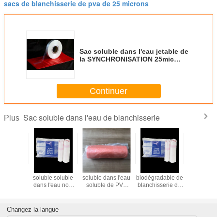
sacs de blanchisserie de pva de 25 microns
Sac soluble dans l'eau jetable de
la SYNCHRONISATION 25mic
140°F PVA
Continuer
Sac soluble dans l'eau de blanchisserie
Plus
ble dans
biodégradable
La blanchisserie
Soluble
20 Mic 
dical de
soluble soluble
soluble dans l'eau
biodégradable de
Soluble L
isserie
dans l'eau non
soluble de PVA
blanchisserie de
Ba
toxique du sac
met en sac des
PVA d'alcool
PVA de la
sacs de
polyvinylique
blanchisserie
blanchisserie de
soluble dans l'eau
Changez la langue
25micron
l'alcool
en plastique de